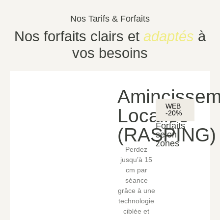
Nos Tarifs & Forfaits
Nos forfaits clairs et
adaptés
à
vos besoins
Amincissem
WEB
Localisé
-20%
Forfaits
(RASPING)
selon
zones
Perdez
jusqu’à 15
cm par
séance
grâce à une
technologie
ciblée et