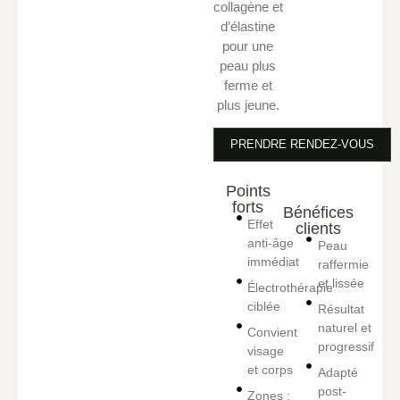
collagène et
d’élastine
pour une
peau plus
ferme et
plus jeune.
PRENDRE RENDEZ-VOUS
Points
forts
Bénéfices
Effet
clients
anti-âge
Peau
immédiat
raffermie
et lissée
Électrothérapie
ciblée
Résultat
naturel et
Convient
progressif
visage
et corps
Adapté
post-
Zones :