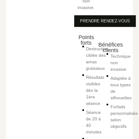
non
invasive.
PRENDRE RENDEZ-VOUS
Points
forts
Bénéfices
Destruction
clients
ciblée des
Technique
amas
non
graisseux
invasive
Résultats
Adaptée à
visibles
tous types
dès la
de
1ère
silhouettes
séance
Forfaits
Séance
personnalisés
de 20 à
selon
40
objectifs
minutes