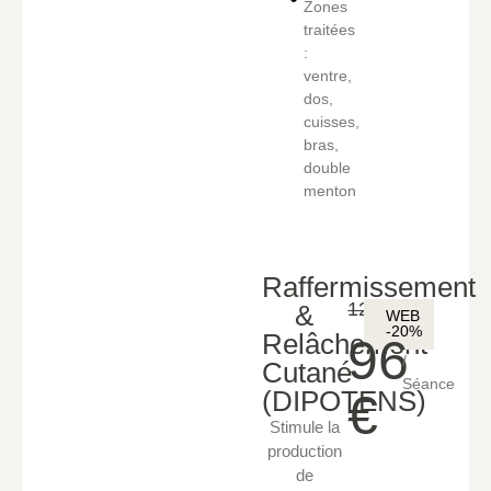
Zones
traitées
:
ventre,
dos,
cuisses,
bras,
double
menton
Raffermissement
120€
&
WEB
-20%
Relâchement
96
/
Cutané
Séance
€
(DIPOTENS)
Stimule la
production
de